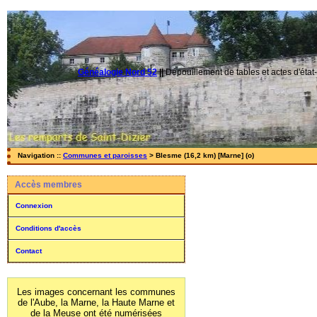
Généalogie Nord 52
||
Dépouillement de tables et actes d'état-
Navigation ::
Communes et paroisses
> Blesme (16,2 km) [Marne] (o)
Accès membres
Connexion
Conditions d'accès
Contact
Les images concernant les communes
de l'Aube, la Marne, la Haute Marne et
de la Meuse ont été numérisées