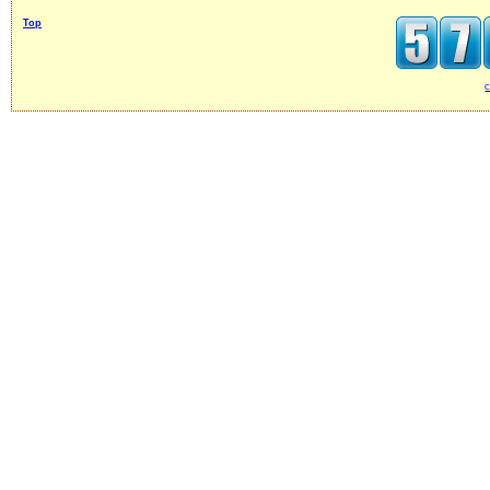
Top
c