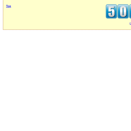
Top
c