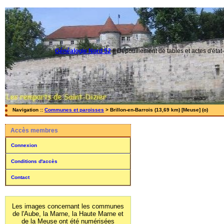
Généalogie Nord 52
||
Dépouillement de tables et actes d'état-
Navigation ::
Communes et paroisses
> Brillon-en-Barrois (13,69 km) [Meuse] (o)
Accès membres
Connexion
Conditions d'accès
Contact
Les images concernant les communes
de l'Aube, la Marne, la Haute Marne et
de la Meuse ont été numérisées