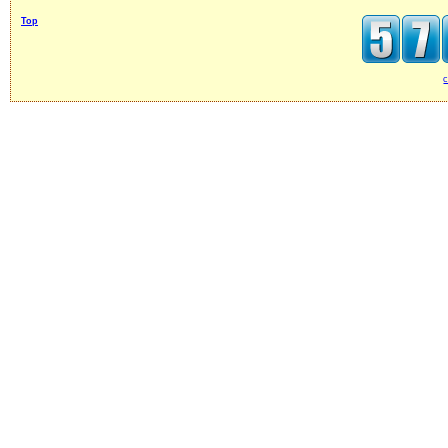
Top
c