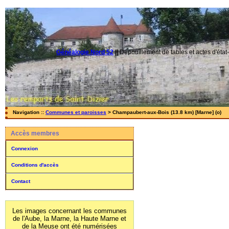
Généalogie Nord 52
||
Dépouillement de tables et actes d'état-
Navigation ::
Communes et paroisses
> Champaubert-aux-Bois (13.8 km) [Marne] (o)
Accès membres
Connexion
Conditions d'accès
Contact
Les images concernant les communes
de l'Aube, la Marne, la Haute Marne et
de la Meuse ont été numérisées