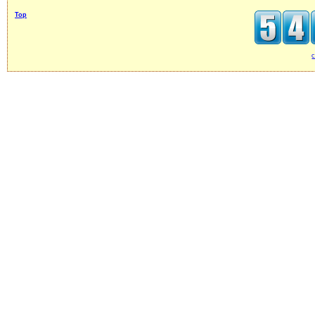
Top
c