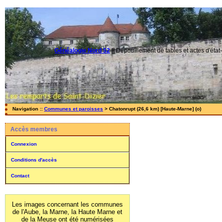
Généalogie Nord 52
||
Dépouillement de tables et actes d'état-
Navigation ::
Communes et paroisses
> Chatonrupt (26,6 km) [Haute-Marne] (o)
Accès membres
Connexion
Conditions d'accès
Contact
Les images concernant les communes
de l'Aube, la Marne, la Haute Marne et
de la Meuse ont été numérisées