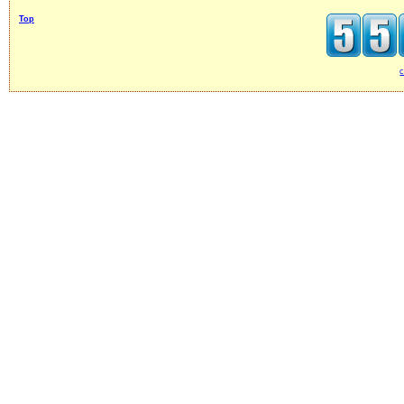
Top
c