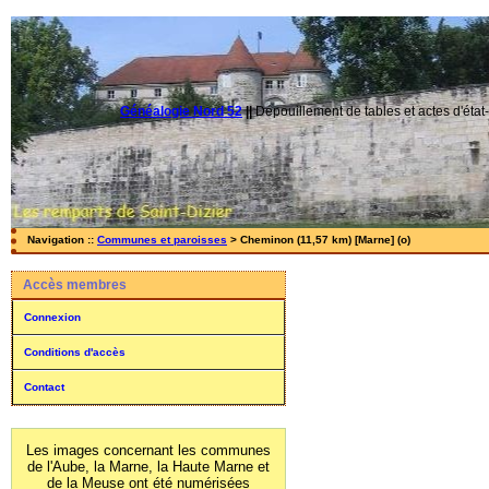
Généalogie Nord 52
||
Dépouillement de tables et actes d'état-
Navigation ::
Communes et paroisses
> Cheminon (11,57 km) [Marne] (o)
Accès membres
Connexion
Conditions d'accès
Contact
Les images concernant les communes
de l'Aube, la Marne, la Haute Marne et
de la Meuse ont été numérisées