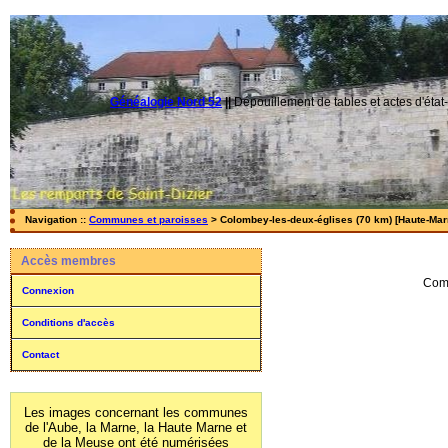
Généalogie Nord 52
||
Dépouillement de tables et actes d'état-
Navigation ::
Communes et paroisses
> Colombey-les-deux-églises (70 km) [Haute-Marn
Accès membres
Com
Connexion
Conditions d'accès
Contact
Les images concernant les communes
de l'Aube, la Marne, la Haute Marne et
de la Meuse ont été numérisées