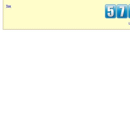
Top
c