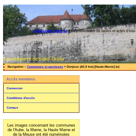
Généalogie Nord 52
||
Dépouillement de tables et actes d'état-
Navigation ::
Communes et paroisses
> Donjeux (40,9 km) [Haute-Marne] (o)
Accès membres
Connexion
Conditions d'accès
Contact
Les images concernant les communes
de l'Aube, la Marne, la Haute Marne et
de la Meuse ont été numérisées