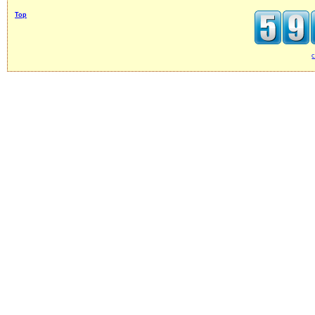
Top
c