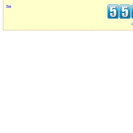
Top
c