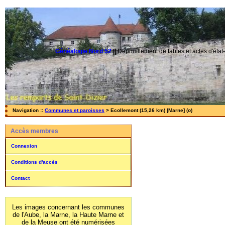
Généalogie Nord 52
||
Dépouillement de tables et actes d'état-
Navigation ::
Communes et paroisses
> Ecollemont (15,26 km) [Marne] (o)
Accès membres
Connexion
Conditions d'accès
Contact
Les images concernant les communes
de l'Aube, la Marne, la Haute Marne et
de la Meuse ont été numérisées