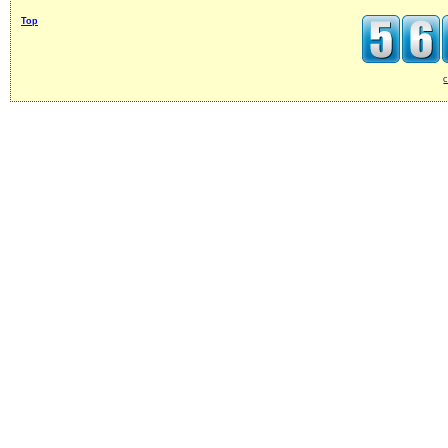
Top
c