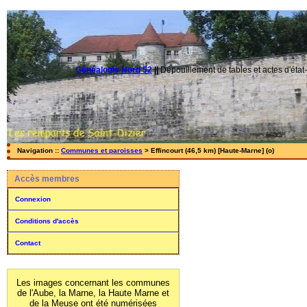
Généalogie Nord 52
||
Dépouillement de tables et actes d'état-
Navigation ::
Communes et paroisses
> Effincourt (46,5 km) [Haute-Marne] (o)
Accès membres
Connexion
Conditions d'accès
Contact
Les images concernant les communes
de l'Aube, la Marne, la Haute Marne et
de la Meuse ont été numérisées