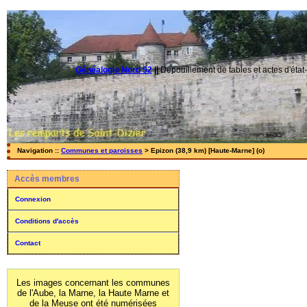
Généalogie Nord 52
||
Dépouillement de tables et actes d'état-
Navigation ::
Communes et paroisses
> Epizon (38,9 km) [Haute-Marne] (o)
Accès membres
Connexion
Conditions d'accès
Contact
Les images concernant les communes
de l'Aube, la Marne, la Haute Marne et
de la Meuse ont été numérisées