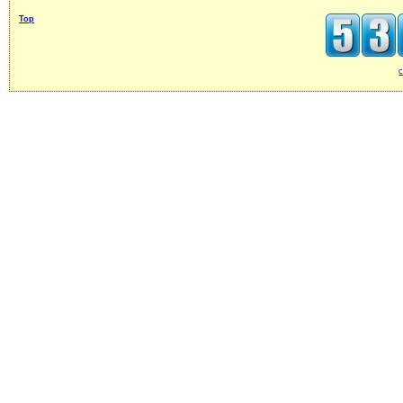
Top
c