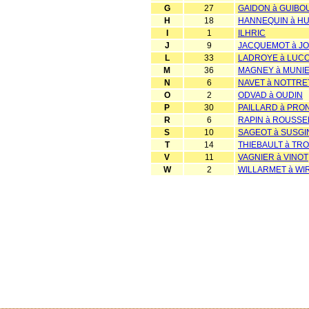
G
27
GAIDON à GUIBO
H
18
HANNEQUIN à H
I
1
ILHRIC
J
9
JACQUEMOT à J
L
33
LADROYE à LUC
M
36
MAGNEY à MUNI
N
6
NAVET à NOTTRE
O
2
ODVAD à OUDIN
P
30
PAILLARD à PRO
R
6
RAPIN à ROUSSE
S
10
SAGEOT à SUSGI
T
14
THIEBAULT à TR
V
11
VAGNIER à VINOT
W
2
WILLARMET à WI