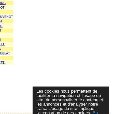
URG
UOT
OUVENOT
OT
ER
T
N
LLE
N
OUBLAT
RTZ
Les cookies nous permettent de
faciliter la navigation et l'usage du
site, de personnaliser le contenu et
les annonces et d'analyser notre
trafic. L'usage du site implique
l'acceptation de ces cookies.
En