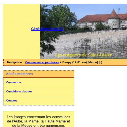
Généalogie Nord 52
||
Dépouillement de tables et actes d'état-
Navigation ::
Communes et paroisses
> Etrepy (17,61 km) [Marne] (o)
Accès membres
Connexion
Conditions d'accès
Contact
Les images concernant les communes
de l'Aube, la Marne, la Haute Marne et
de la Meuse ont été numérisées