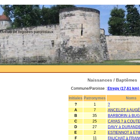
civil ou de registres paroissiaux
Naissances / Baptêmes
Commune/Paroisse :
Etrepy (17,61 km)
Initiales
Patronymes
Noms
?
1
?
A
7
ANCELOT à AUGÉ
B
35
BARBORIN à BU
C
25
CAYAS ? à COUT
D
27
DAVY à DURAND
E
2
ESTIENNOT à ET
F
11
FAUCHAT à FRAN