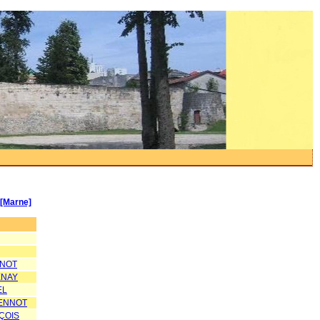
 [Marne]
GNOT
ENAY
EL
IENNOT
ÇOIS