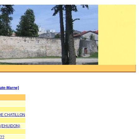
ute-Marne]
DE CHATILLON
 (EHUIDON)
??