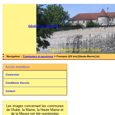
Généalogie Nord 52
||
Dépouillement de tables et actes d'état-
Navigation ::
Communes et paroisses
> Frampas (20 km) [Haute-Marne] (o)
Accès membres
Connexion
Conditions d'accès
Contact
Les images concernant les communes
de l'Aube, la Marne, la Haute Marne et
de la Meuse ont été numérisées