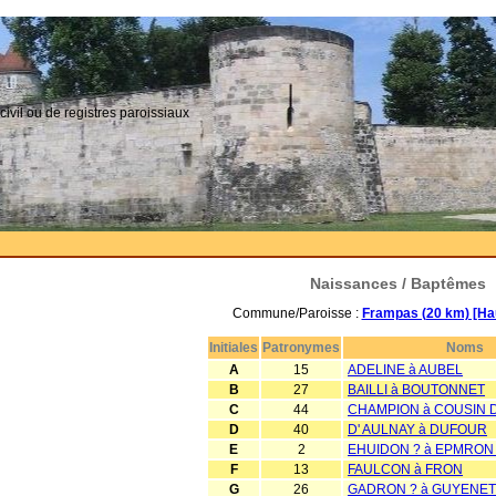
civil ou de registres paroissiaux
Naissances / Baptêmes
Commune/Paroisse :
Frampas (20 km) [Ha
Initiales
Patronymes
Noms
A
15
ADELINE à AUBEL
B
27
BAILLI à BOUTONNET
C
44
CHAMPION à COUSIN 
D
40
D' AULNAY à DUFOUR
E
2
EHUIDON ? à EPMRON
F
13
FAULCON à FRON
G
26
GADRON ? à GUYENET