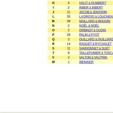
H
6
HALIT à HUMBERT
I
2
INBER à INBERT
J
11
JACOB à JENSSON
L
35
LA DROYE à LOUCHEN
M
38
MAILLARD à MOUGIN
N
2
NOÊL à NOËL
O
2
ORBINOT à OUDIN
P
28
PALIN à PYOT
Q
2
QUILLARD à QUILLIAR
R
14
RAGUET à RYCHALET
S
11
SAMSONNET à SUET
T
9
TAILLEFUMIER à TOSC
V
2
VALTON à VAUTRIN
W
1
WENIGER