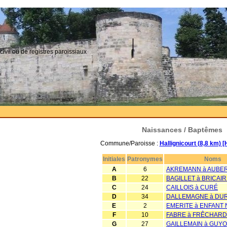
civil ou de registres paroissiaux
Naissances / Baptêmes
Commune/Paroisse :
Hallignicourt (8,8 km) 
Initiales
Patronymes
Noms
A
6
AKREMANN à AUBE
B
22
BAGILLET à BRICAI
C
24
CAILLOIS à CURÉ
D
34
DALLEMAGNE à DU
E
2
EMERITE à ENFANT
F
10
FABRE à FRÊCHARD
G
27
GAILLEMAIN à GUYO