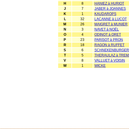
H
8
HANIEZ à HURIOT
J
7
JABER à JOANNES
K
1
KAUDAROPS
L
32
LACANNE à LUCOT
M
26
MAIGRET à MUNIER
N
3
NAVET à NOËL
O
4
ODINOT à ORET
P
23
PARISOT à PRON
R
18
RAGON à RUFFET
S
6
SCHNEKENBURGER 
T
5
THERAULAZ à TRE
V
8
VALLUET à VOISIN
W
1
WICKE