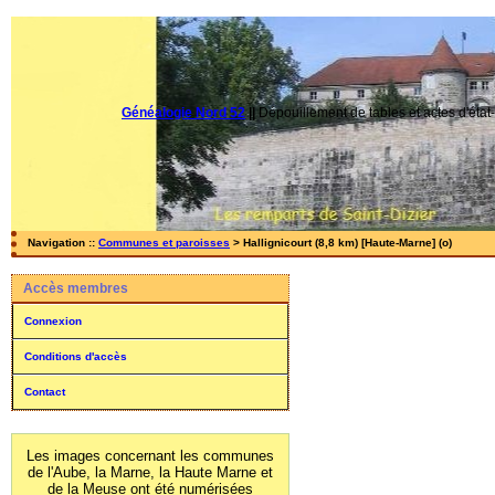
Généalogie Nord 52
||
Dépouillement de tables et actes d'état-
Navigation ::
Communes et paroisses
> Hallignicourt (8,8 km) [Haute-Marne] (o)
Accès membres
Connexion
Conditions d'accès
Contact
Les images concernant les communes
de l'Aube, la Marne, la Haute Marne et
de la Meuse ont été numérisées