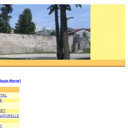
[Haute-Marne]
RTEL
RE
RET
 NATURELLE
T