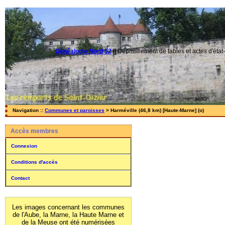
Généalogie Nord 52
||
Dépouillement de tables et actes d'état-
Navigation ::
Communes et paroisses
> Harméville (46,8 km) [Haute-Marne] (o)
Accès membres
Connexion
Conditions d'accès
Contact
Les images concernant les communes
de l'Aube, la Marne, la Haute Marne et
de la Meuse ont été numérisées