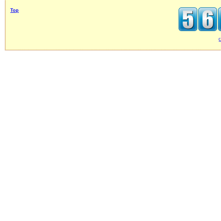
Top
c