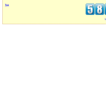
Top
c