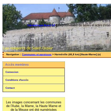
Généalogie Nord 52
||
Dépouillement de tables et actes d'état-
Navigation ::
Communes et paroisses
> Harméville (46,8 km) [Haute-Marne] (o)
Accès membres
Connexion
Conditions d'accès
Contact
Les images concernant les communes
de l'Aube, la Marne, la Haute Marne et
de la Meuse ont été numérisées