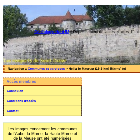
Généalogie Nord 52
||
Dépouillement de tables et actes d'état-
Navigation ::
Communes et paroisses
> Heiltz-le-Maurupt (19,9 km) [Marne] (o)
Accès membres
Connexion
Conditions d'accès
Contact
Les images concernant les communes
de l'Aube, la Marne, la Haute Marne et
de la Meuse ont été numérisées