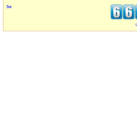
Top
c