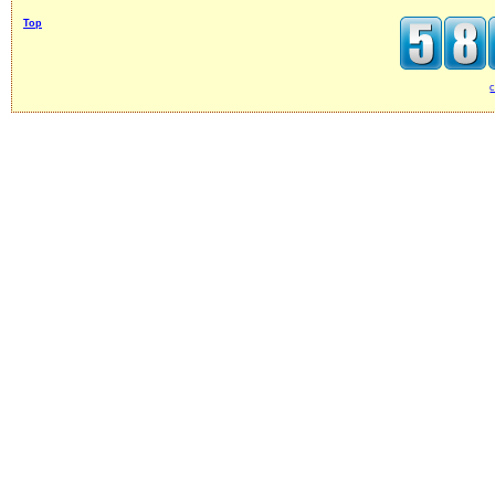
Top
c