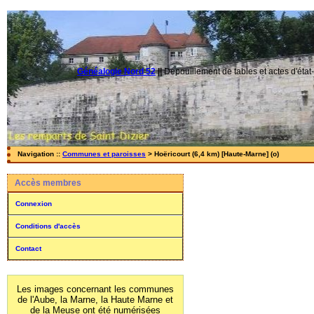
Généalogie Nord 52
||
Dépouillement de tables et actes d'état-
Navigation ::
Communes et paroisses
> Hoëricourt (6,4 km) [Haute-Marne] (o)
Accès membres
Connexion
Conditions d'accès
Contact
Les images concernant les communes
de l'Aube, la Marne, la Haute Marne et
de la Meuse ont été numérisées