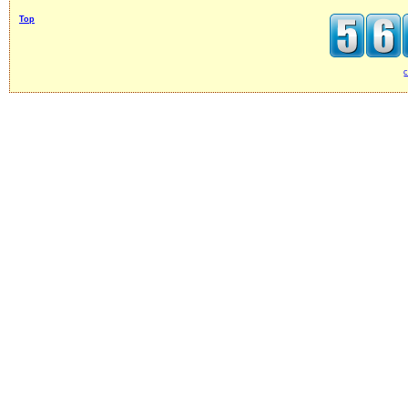
Top
c