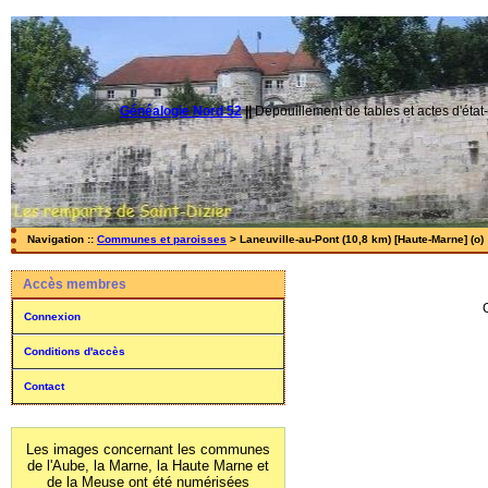
Généalogie Nord 52
||
Dépouillement de tables et actes d'état-
Navigation ::
Communes et paroisses
> Laneuville-au-Pont (10,8 km) [Haute-Marne] (o)
Accès membres
Connexion
Conditions d'accès
Contact
Les images concernant les communes
de l'Aube, la Marne, la Haute Marne et
de la Meuse ont été numérisées