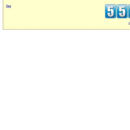
Top
c