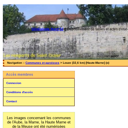
Généalogie Nord 52
||
Dépouillement de tables et actes d'état-
Navigation ::
Communes et paroisses
> Louze (32,6 km) [Haute-Marne] (o)
Accès membres
Connexion
Conditions d'accès
Contact
Les images concernant les communes
de l'Aube, la Marne, la Haute Marne et
de la Meuse ont été numérisées