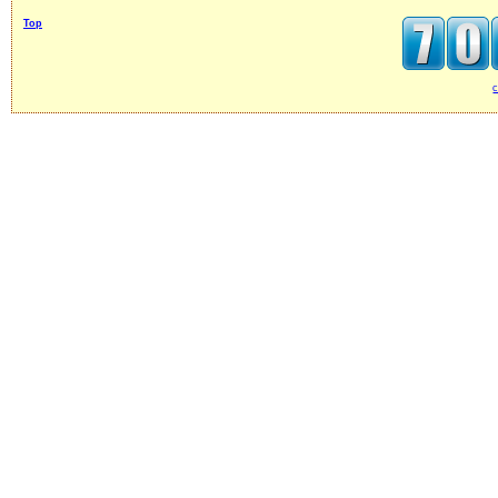
Top
c