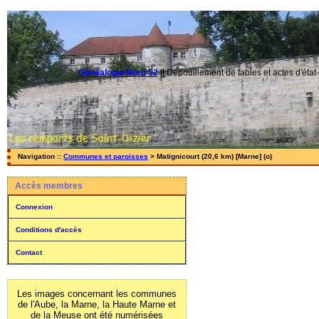
Généalogie Nord 52
||
Dépouillement de tables et actes d'état-
Navigation ::
Communes et paroisses
> Matignicourt (20,6 km) [Marne] (o)
Accès membres
Connexion
Conditions d'accès
Contact
Les images concernant les communes
de l'Aube, la Marne, la Haute Marne et
de la Meuse ont été numérisées