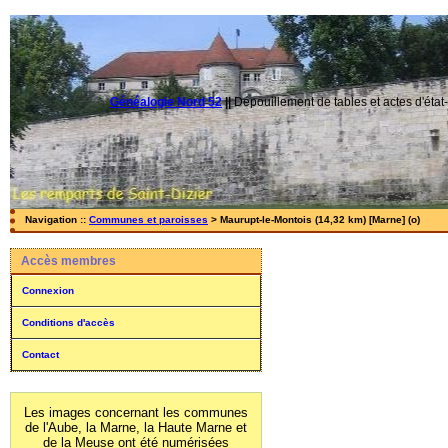
Généalogie Nord 52
||
Dépouillement de tables et actes d'état-
Navigation ::
Communes et paroisses
> Maurupt-le-Montois (14,32 km) [Marne] (o)
Accès membres
Connexion
Conditions d'accès
Contact
Les images concernant les communes
de l'Aube, la Marne, la Haute Marne et
de la Meuse ont été numérisées