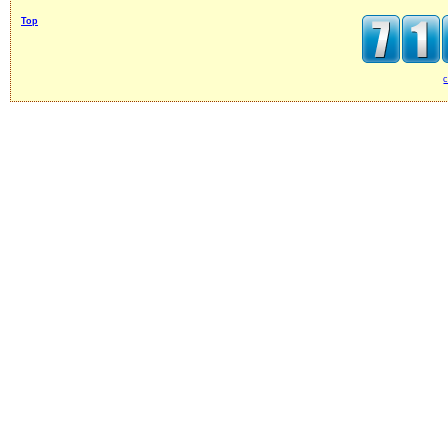
Top
c