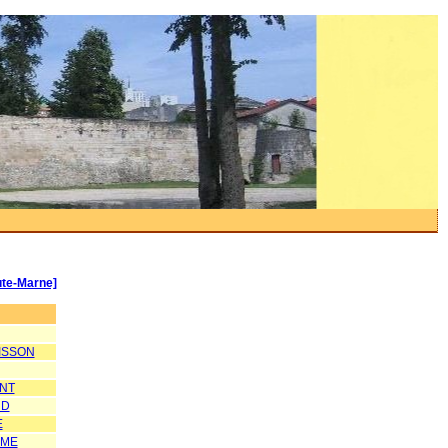
ute-Marne]
ISSON
ONT
RD
E
UME