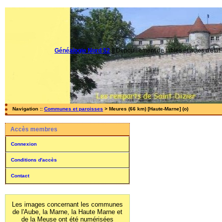
Généalogie Nord 52
||
Dépouillement de tables et actes d'état-
Navigation ::
Communes et paroisses
> Meures (66 km) [Haute-Marne] (o)
Accès membres
Connexion
Conditions d'accès
Contact
Les images concernant les communes
de l'Aube, la Marne, la Haute Marne et
de la Meuse ont été numérisées