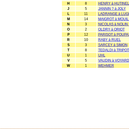
H
8
HENRY à HUTINE
J
5
JANNIN ? à JOLY
L
11
LADRANGE à LUG
M
14
MAIGROT à MOUI
N
3
NICOLAS à NOLIN 
O
2
OLDRY à ORIOT
P
12
PARISOT à POUPA
R
10
RABY à RUEL
S
3
SARCEY à SIMON
T
8
TEDALDI à TRIPOT
U
1
UHL
V
5
VAUDIN à VOYAR
W
1
WEHMER