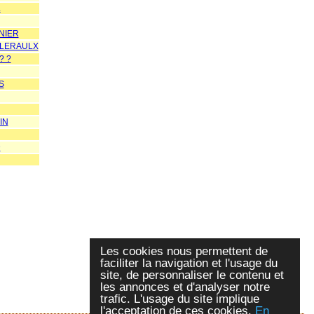
L
NIER
LLERAULX
? ?
S
IN
D
Les cookies nous permettent de
faciliter la navigation et l'usage du
site, de personnaliser le contenu et
les annonces et d'analyser notre
trafic. L'usage du site implique
l'acceptation de ces cookies.
En