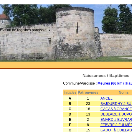
civil ou de registres paroissiaux
Naissances / Baptêmes
Commune/Paroisse :
Meures (66 km) [Ha
Initiales
Patronymes
Noms
A
1
ANCEL
B
23
BAJOURDHY à BU
C
18
CACAS à CRANCE
D
13
DEBLAIZE à DUP
E
2
EMARD à EUVRA
F
8
FEBVRE à FULMÉ
G
15
GADOT à GUILLA