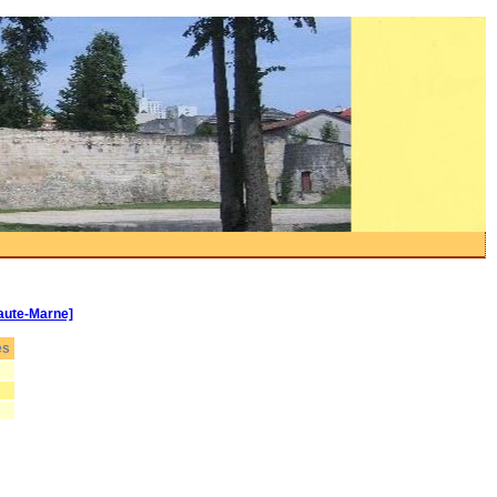
aute-Marne]
es