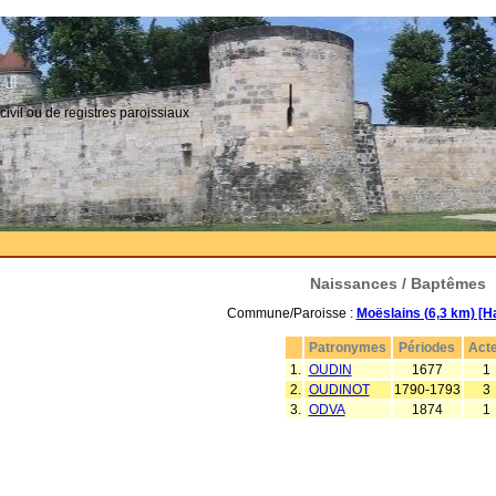
civil ou de registres paroissiaux
Naissances / Baptêmes
Commune/Paroisse :
Moëslains (6,3 km) [H
Patronymes
Périodes
Act
1.
OUDIN
1677
1
2.
OUDINOT
1790-1793
3
3.
ODVA
1874
1