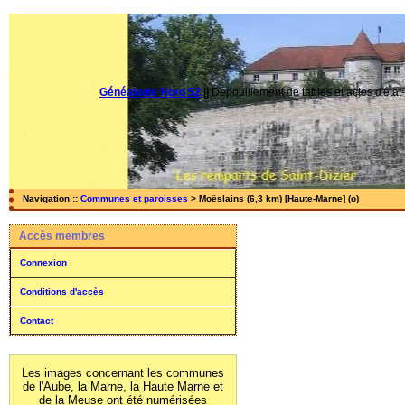
Généalogie Nord 52
||
Dépouillement de tables et actes d'état-
Navigation ::
Communes et paroisses
> Moëslains (6,3 km) [Haute-Marne] (o)
Accès membres
Connexion
Conditions d'accès
Contact
Les images concernant les communes
de l'Aube, la Marne, la Haute Marne et
de la Meuse ont été numérisées