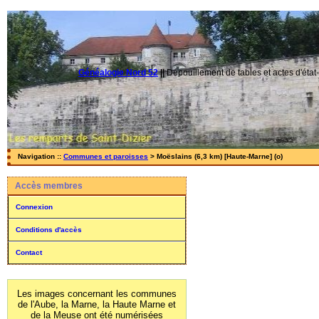
Généalogie Nord 52
||
Dépouillement de tables et actes d'état-
Navigation ::
Communes et paroisses
> Moëslains (6,3 km) [Haute-Marne] (o)
Accès membres
Connexion
Conditions d'accès
Contact
Les images concernant les communes
de l'Aube, la Marne, la Haute Marne et
de la Meuse ont été numérisées