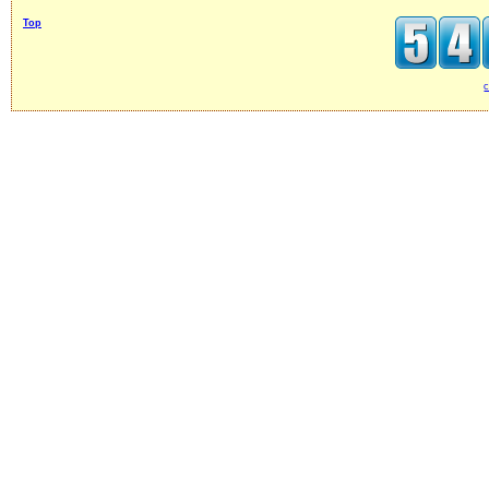
Top
c