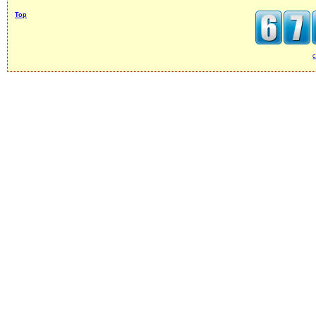
Top
c