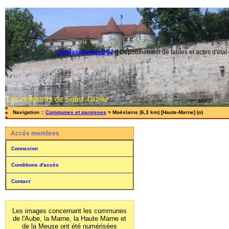
Généalogie Nord 52
||
Dépouillement de tables et actes d'état-
Navigation ::
Communes et paroisses
> Moëslains (6,3 km) [Haute-Marne] (o)
Accès membres
Connexion
Conditions d'accès
Contact
Les images concernant les communes
de l'Aube, la Marne, la Haute Marne et
de la Meuse ont été numérisées