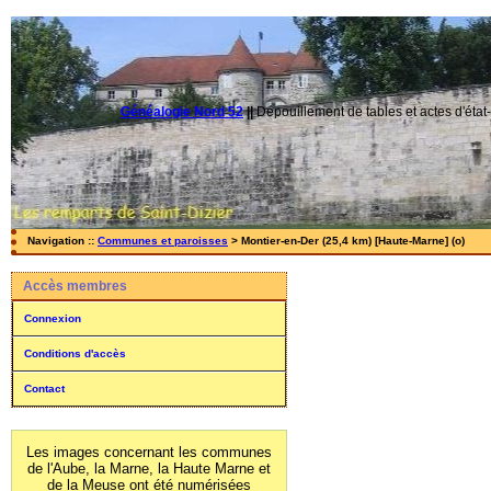
Généalogie Nord 52
||
Dépouillement de tables et actes d'état-
Navigation ::
Communes et paroisses
> Montier-en-Der (25,4 km) [Haute-Marne] (o)
Accès membres
Connexion
Conditions d'accès
Contact
Les images concernant les communes
de l'Aube, la Marne, la Haute Marne et
de la Meuse ont été numérisées