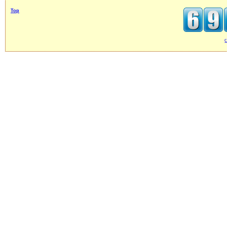
Top
c