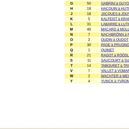
G
50
GABRINI à GUY
H
19
HACQUIN à HUT
J
18
JACQUES à JO
K
5
KALFEIST à KRA
L
31
LABARRE à LUT
M
40
MACARD à MÜL
N
7
NACHBRÖNN à 
O
2
OUDIN à OUDOT
P
30
PAGE à PRUGN
Q
1
QUINET
R
21
RAGOT à RÖÖSL
S
11
SAUCOURT à S
T
14
TABOURET à TR
V
7
VALLET à VOMA
W
2
WACHTER à WE
Y
4
YUNCK à YVRON