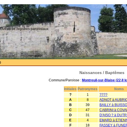
civil ou de registres paroissiaux
)
Naissances / Baptêmes
Commune/Paroisse :
Montreuil-sur-Blaise (22,8 
Initiales
Patronymes
Noms
?
1
????
A
8
ADNOT à AUBRI
B
39
BAILLY à BUISS
C
47
CABRINI à COVA
D
31
D'AISO ? à DUT
E
4
EMARD à ETIEN
F
18
FASSEY à FUNE