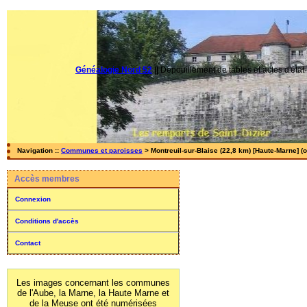
Généalogie Nord 52
||
Dépouillement de tables et actes d'état-
Navigation ::
Communes et paroisses
> Montreuil-sur-Blaise (22,8 km) [Haute-Marne] (o
Accès membres
Connexion
Conditions d'accès
Contact
Les images concernant les communes
de l'Aube, la Marne, la Haute Marne et
de la Meuse ont été numérisées