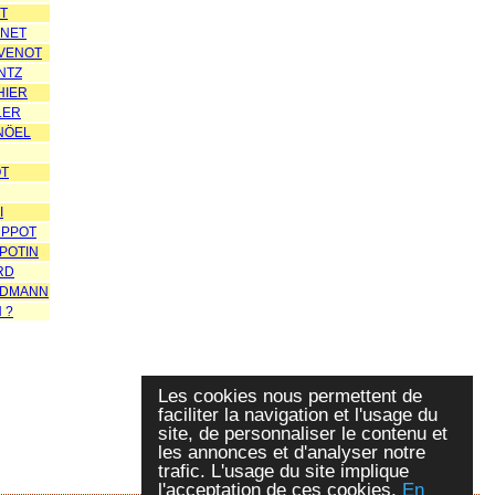
OT
INET
UVENOT
NTZ
HIER
LER
NÖEL
OT
I
UPPOT
IPOTIN
RD
IDMANN
 ?
Les cookies nous permettent de
faciliter la navigation et l'usage du
site, de personnaliser le contenu et
les annonces et d'analyser notre
trafic. L'usage du site implique
l'acceptation de ces cookies.
En