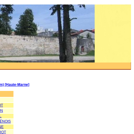
km) [Haute-Marne]
OT
ON
L
RÉNOIS
NE
ROT