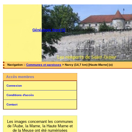
Généalogie Nord 52
||
Dépouillement de tables et actes d'état-
Navigation ::
Communes et paroisses
> Narcy (14,7 km) [Haute-Marne] (o)
Accès membres
Connexion
Conditions d'accès
Contact
Les images concernant les communes
de l'Aube, la Marne, la Haute Marne et
de la Meuse ont été numérisées