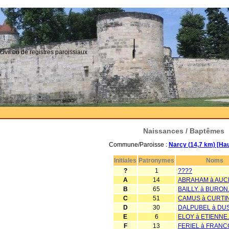
civil ou de registres paroissiaux
Naissances / Baptêmes
Commune/Paroisse :
Narcy (14,7 km) [Ha
Initiales
Patronymes
Noms
?
1
????
A
14
ABRAHAM à AUC
B
65
BAILLY. à BURON
C
51
CAMUS à CURTI
D
30
DALPUBEL à DU
E
6
ELOY à ETIENNE.
F
13
FERIEL à FRANC