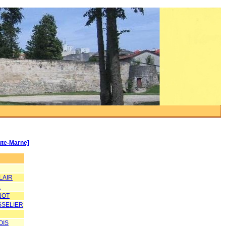
ute-Marne]
LAIR
.
NOT
SSELIER
OIS