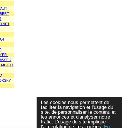
T
TAUT
OBERT
R
LYNET
NOT
.
YER.
ISSE ?
REMEAUX
OT.
ORSKY
Les cookies nous permettent de
faciliter la navigation et l'usage du
site, de personnaliser le contenu et
les annonces et d'analyser notre
trafic. L'usage du site implique
l'acceptation de ces cookies.
En