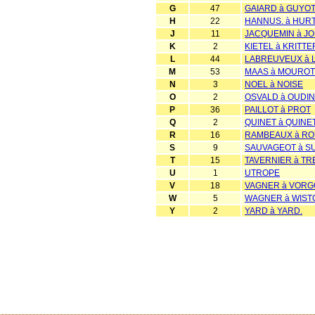
G
47
GAIARD à GUYO
H
22
HANNUS. à HUR
J
11
JACQUEMIN à J
K
2
KIETEL à KRITTE
L
44
LABREUVEUX à 
M
53
MAAS à MOUROT
N
3
NOEL à NOISE
O
2
OSVALD à OUDI
P
36
PAILLOT à PROT
Q
2
QUINET à QUINET
R
16
RAMBEAUX à RO
S
9
SAUVAGEOT à SU
T
15
TAVERNIER à T
U
1
UTROPE
V
18
VAGNER à VORG
W
5
WAGNER à WIST
Y
2
YARD à YARD.