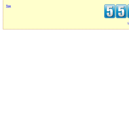
Top
c