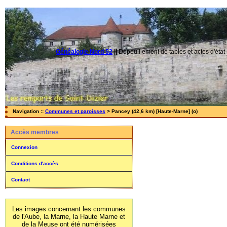
Généalogie Nord 52
||
Dépouillement de tables et actes d'état-
Navigation ::
Communes et paroisses
> Pancey (42,6 km) [Haute-Marne] (o)
Accès membres
Connexion
Conditions d'accès
Contact
Les images concernant les communes
de l'Aube, la Marne, la Haute Marne et
de la Meuse ont été numérisées