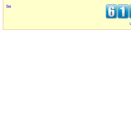
Top
c