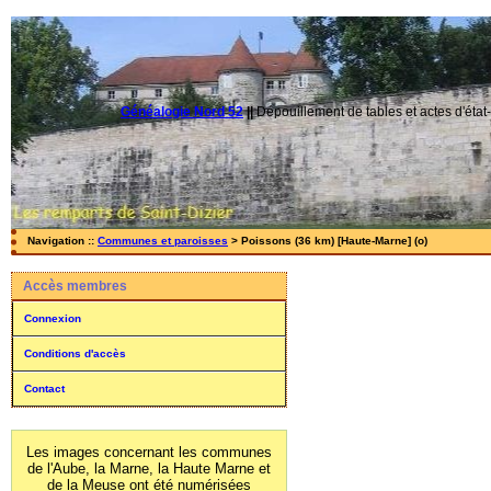
Généalogie Nord 52
||
Dépouillement de tables et actes d'état-
Navigation ::
Communes et paroisses
> Poissons (36 km) [Haute-Marne] (o)
Accès membres
Connexion
Conditions d'accès
Contact
Les images concernant les communes
de l'Aube, la Marne, la Haute Marne et
de la Meuse ont été numérisées