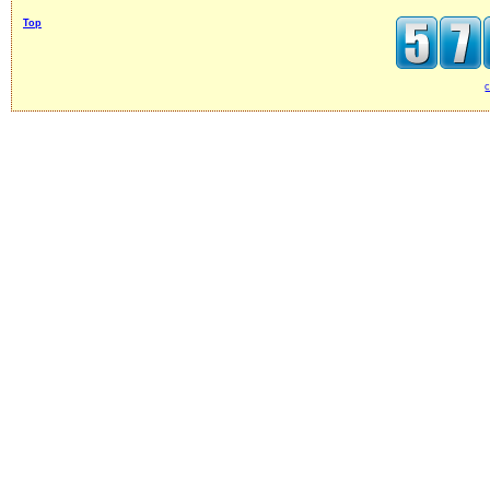
Top
c