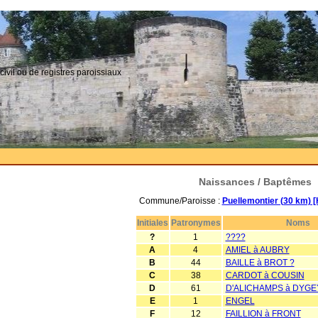
civil ou de registres paroissiaux
Naissances / Baptêmes
Commune/Paroisse :
Puellemontier (30 km) 
Initiales
Patronymes
Noms
?
1
????
A
4
AMIEL à AUBRY
B
44
BAILLE à BROT ?
C
38
CARDOT à COUSIN
D
61
D'ALICHAMPS à DYGE
E
1
ENGEL
F
12
FAILLION à FRONT