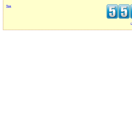
Top
c