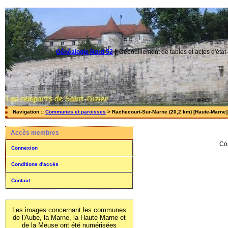
Généalogie Nord 52
||
Dépouillement de tables et actes d'état-
Navigation ::
Communes et paroisses
> Rachecourt-Sur-Marne (20,2 km) [Haute-Marne] 
Accès membres
Co
Connexion
Conditions d'accès
Contact
Les images concernant les communes
de l'Aube, la Marne, la Haute Marne et
de la Meuse ont été numérisées