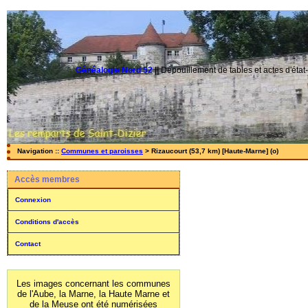
Généalogie Nord 52
||
Dépouillement de tables et actes d'état-
Navigation ::
Communes et paroisses
> Rizaucourt (53,7 km) [Haute-Marne] (o)
Accès membres
Connexion
Conditions d'accès
Contact
Les images concernant les communes
de l'Aube, la Marne, la Haute Marne et
de la Meuse ont été numérisées