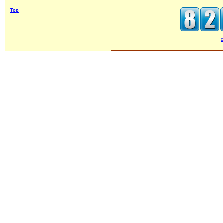
Top
c