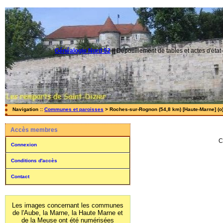
Généalogie Nord 52
||
Dépouillement de tables et actes d'état-
Navigation ::
Communes et paroisses
> Roches-sur-Rognon (54,8 km) [Haute-Marne] (o
Accès membres
C
Connexion
Conditions d'accès
Contact
Les images concernant les communes
de l'Aube, la Marne, la Haute Marne et
de la Meuse ont été numérisées