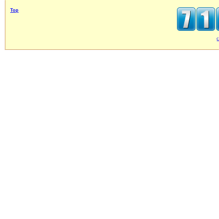
Top
c