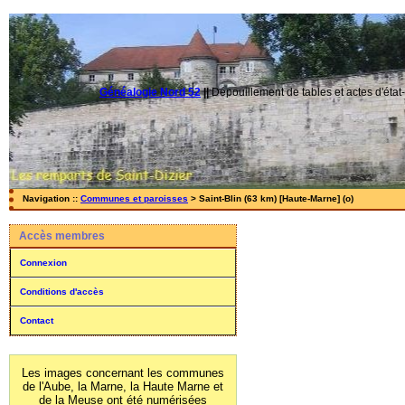
Généalogie Nord 52
||
Dépouillement de tables et actes d'état-
Navigation ::
Communes et paroisses
> Saint-Blin (63 km) [Haute-Marne] (o)
Accès membres
Connexion
Conditions d'accès
Contact
Les images concernant les communes
de l'Aube, la Marne, la Haute Marne et
de la Meuse ont été numérisées