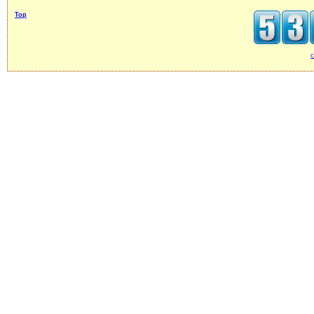
Top
c