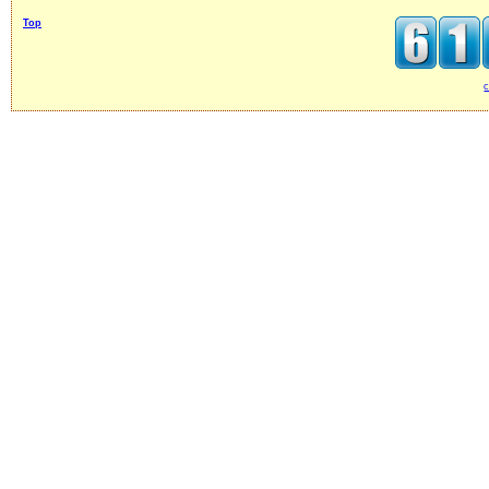
Top
c