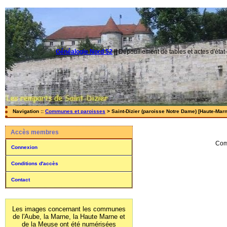
Généalogie Nord 52
||
Dépouillement de tables et actes d'état-
Navigation ::
Communes et paroisses
> Saint-Dizier (paroisse Notre Dame) [Haute-Marn
Accès membres
Com
Connexion
Conditions d'accès
Contact
Les images concernant les communes
de l'Aube, la Marne, la Haute Marne et
de la Meuse ont été numérisées