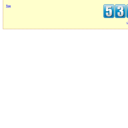
Top
c