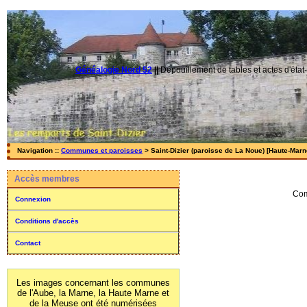
Généalogie Nord 52
||
Dépouillement de tables et actes d'état-
Navigation ::
Communes et paroisses
> Saint-Dizier (paroisse de La Noue) [Haute-Marne
Accès membres
Com
Connexion
Conditions d'accès
Contact
Les images concernant les communes
de l'Aube, la Marne, la Haute Marne et
de la Meuse ont été numérisées