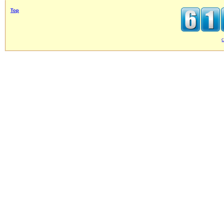
Top
c