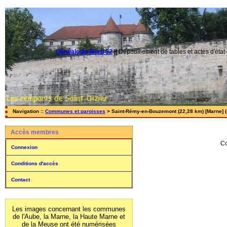
Généalogie Nord 52
||
Dépouillement de tables et actes d'état-
Navigation ::
Communes et paroisses
> Saint-Rémy-en-Bouzemont (22,28 km) [Marne] (
Accès membres
Co
Connexion
Conditions d'accès
Contact
Les images concernant les communes
de l'Aube, la Marne, la Haute Marne et
de la Meuse ont été numérisées