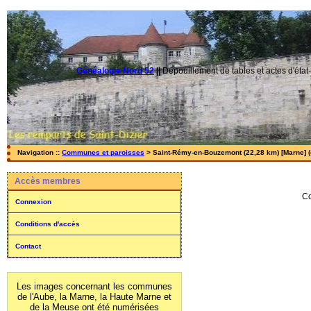
Généalogie Nord 52
||
Dépouillement de tables et actes d'état-
Navigation ::
Communes et paroisses
> Saint-Rémy-en-Bouzemont (22,28 km) [Marne] (
Accès membres
Co
Connexion
Conditions d'accès
Contact
Les images concernant les communes
de l'Aube, la Marne, la Haute Marne et
de la Meuse ont été numérisées