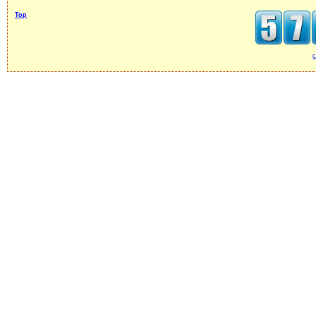
Top
c