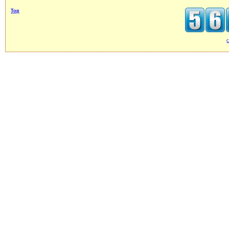
Top
c