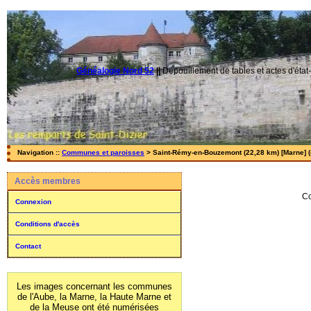
Généalogie Nord 52
||
Dépouillement de tables et actes d'état-
Navigation ::
Communes et paroisses
> Saint-Rémy-en-Bouzemont (22,28 km) [Marne] (
Accès membres
Co
Connexion
Conditions d'accès
Contact
Les images concernant les communes
de l'Aube, la Marne, la Haute Marne et
de la Meuse ont été numérisées