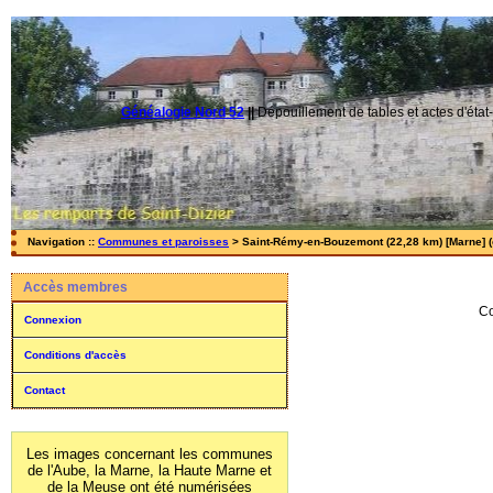
Généalogie Nord 52
||
Dépouillement de tables et actes d'état-
Navigation ::
Communes et paroisses
> Saint-Rémy-en-Bouzemont (22,28 km) [Marne] (
Accès membres
Co
Connexion
Conditions d'accès
Contact
Les images concernant les communes
de l'Aube, la Marne, la Haute Marne et
de la Meuse ont été numérisées