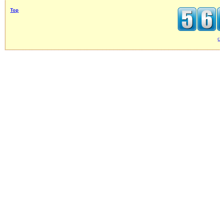
Top
c