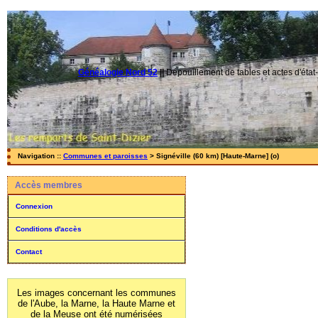
Généalogie Nord 52
||
Dépouillement de tables et actes d'état-
Navigation ::
Communes et paroisses
> Signéville (60 km) [Haute-Marne] (o)
Accès membres
Connexion
Conditions d'accès
Contact
Les images concernant les communes
de l'Aube, la Marne, la Haute Marne et
de la Meuse ont été numérisées