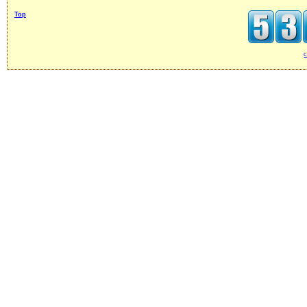
Top
c