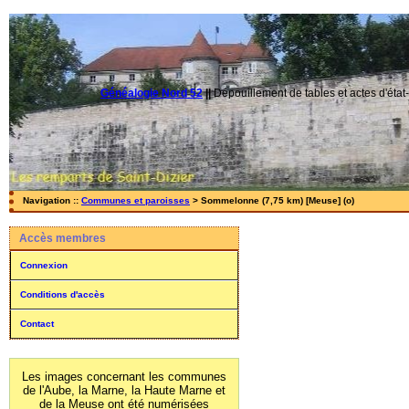
Généalogie Nord 52
||
Dépouillement de tables et actes d'état-
Navigation ::
Communes et paroisses
> Sommelonne (7,75 km) [Meuse] (o)
Accès membres
Connexion
Conditions d'accès
Contact
Les images concernant les communes
de l'Aube, la Marne, la Haute Marne et
de la Meuse ont été numérisées