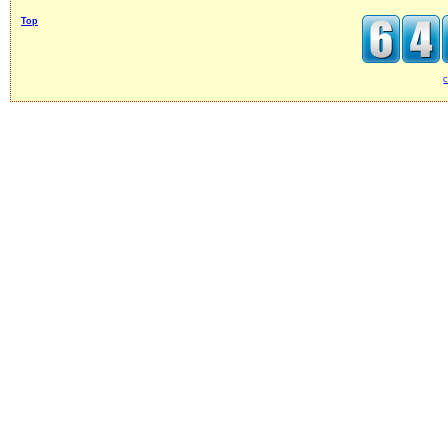
Top
c