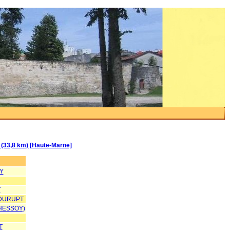
(33,8 km) [Haute-Marne]
Y
T
DURUPT
(HESSOY)
T