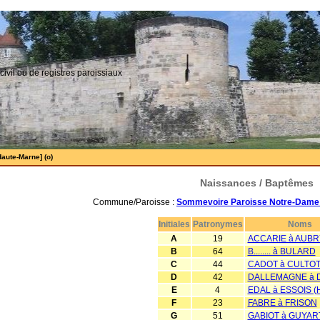
civil ou de registres paroissiaux
aute-Marne] (o)
Naissances / Baptêmes
Commune/Paroisse :
Sommevoire Paroisse Notre-Dame 
Initiales
Patronymes
Noms
A
19
ACCARIE à AUBR
B
64
B........ à BULARD
C
44
CADOT à CULTO
D
42
DALLEMAGNE à 
E
4
EDAL à ESSOIS 
F
23
FABRE à FRISON
G
51
GABIOT à GUYAR