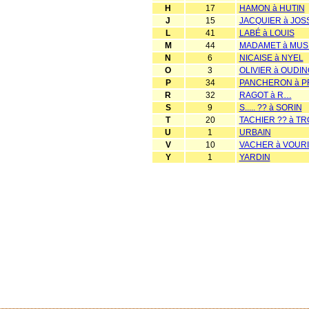
H
17
HAMON à HUTIN
J
15
JACQUIER à JOS
L
41
LABÉ à LOUIS
M
44
MADAMET à MUS
N
6
NICAISE à NYEL
O
3
OLIVIER à OUDIN
P
34
PANCHERON à P
R
32
RAGOT à R…
S
9
S..... ?? à SORIN
T
20
TACHIER ?? à T
U
1
URBAIN
V
10
VACHER à VOUR
Y
1
YARDIN