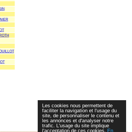
SIN
NIER
OT
ROTH
ROUILLOT
IOT
Les cookies nous permettent de
faciliter la navigation et l'usage du
site, de personnaliser le contenu et
les annonces et d'analyser notre
trafic. L'usage du site implique
l'acceptation de ces cookies.
En