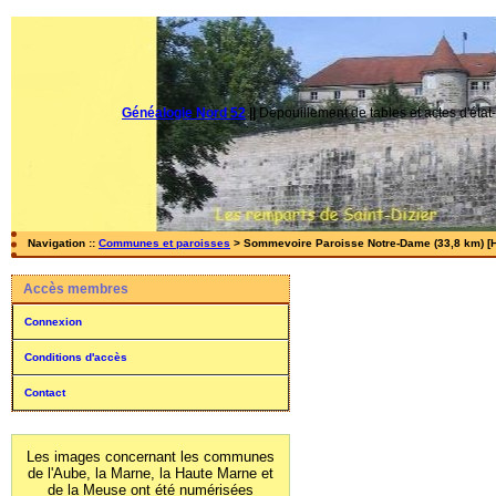
Généalogie Nord 52
||
Dépouillement de tables et actes d'état-
Navigation ::
Communes et paroisses
> Sommevoire Paroisse Notre-Dame (33,8 km) [H
Accès membres
Connexion
Conditions d'accès
Contact
Les images concernant les communes
de l'Aube, la Marne, la Haute Marne et
de la Meuse ont été numérisées