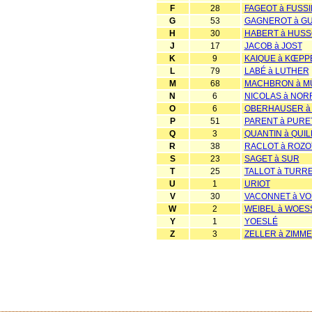
F
28
FAGEOT à FUSS
G
53
GAGNEROT à G
H
30
HABERT à HUS
J
17
JACOB à JOST
K
9
KAIQUE à KŒPP
L
79
LABÉ à LUTHER
M
68
MACHBRON à M
N
6
NICOLAS à NOR
O
6
OBERHAUSER à 
P
51
PARENT à PURE
Q
3
QUANTIN à QUIL
R
38
RACLOT à ROZO
S
23
SAGET à SUR
T
25
TALLOT à TURR
U
1
URIOT
V
30
VACONNET à VO
W
2
WEIBEL à WOES
Y
1
YOESLÉ
Z
3
ZELLER à ZIMM