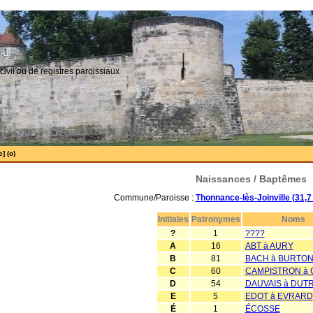
civil ou de registres paroissiaux
] (o)
Naissances / Baptêmes
Commune/Paroisse :
Thonnance-lès-Joinville (31,
Initiales
Patronymes
Noms
?
1
????
A
16
ABT à AURY
B
81
BACH à BURTO
C
60
CAMPISTRON à 
D
54
DAUVAIS à DUT
E
5
EDOT à EVRARD
É
1
ÉCOSSE