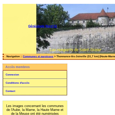
Généalogie Nord 52
||
Dépouillement de tables et actes d'état-
Navigation ::
Communes et paroisses
> Thonnance-lès-Joinville (31,7 km) [Haute-Marne
Accès membres
Connexion
Conditions d'accès
Contact
Les images concernant les communes
de l'Aube, la Marne, la Haute Marne et
de la Meuse ont été numérisées