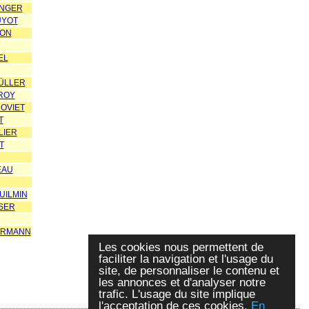
INGER
UYOT
SON
EL
ÜLLER
ROY
OVIET
T
LIER
T
EAU
UILMIN
SER
ERMANN
Les cookies nous permettent de
faciliter la navigation et l'usage du
site, de personnaliser le contenu et
les annonces et d'analyser notre
trafic. L'usage du site implique
l'acceptation de ces cookies.
En