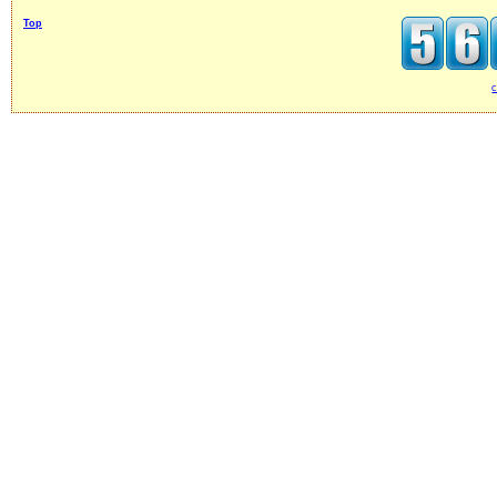
Top
c