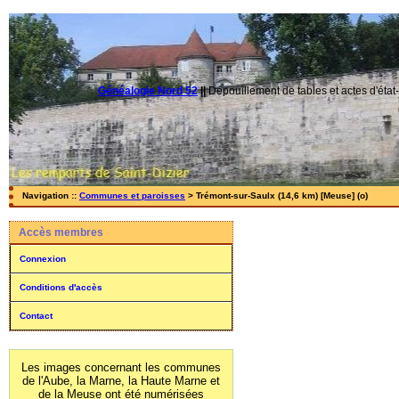
Généalogie Nord 52
||
Dépouillement de tables et actes d'état-
Navigation ::
Communes et paroisses
> Trémont-sur-Saulx (14,6 km) [Meuse] (o)
Accès membres
Connexion
Conditions d'accès
Contact
Les images concernant les communes
de l'Aube, la Marne, la Haute Marne et
de la Meuse ont été numérisées