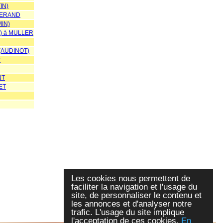
IN)
SERAND
IN)
 à MULLER
(AUDINOT)
?
NT
ET
Les cookies nous permettent de
faciliter la navigation et l'usage du
site, de personnaliser le contenu et
les annonces et d'analyser notre
trafic. L'usage du site implique
l'acceptation de ces cookies.
En