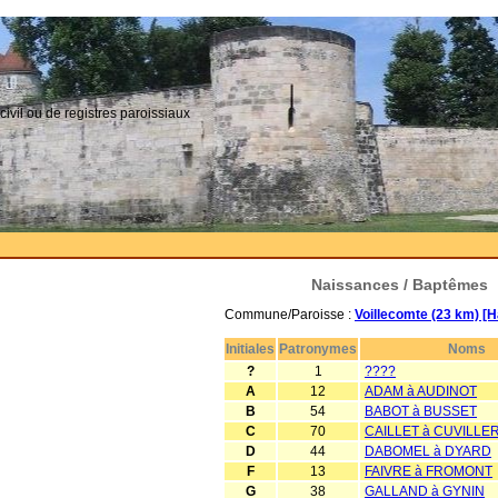
civil ou de registres paroissiaux
Naissances / Baptêmes
Commune/Paroisse :
Voillecomte (23 km) [
Initiales
Patronymes
Noms
?
1
????
A
12
ADAM à AUDINOT
B
54
BABOT à BUSSET
C
70
CAILLET à CUVILLE
D
44
DABOMEL à DYARD
F
13
FAIVRE à FROMONT
G
38
GALLAND à GYNIN