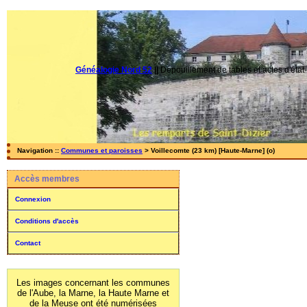
Généalogie Nord 52
||
Dépouillement de tables et actes d'état-
Navigation ::
Communes et paroisses
> Voillecomte (23 km) [Haute-Marne] (o)
Accès membres
Connexion
Conditions d'accès
Contact
Les images concernant les communes
de l'Aube, la Marne, la Haute Marne et
de la Meuse ont été numérisées