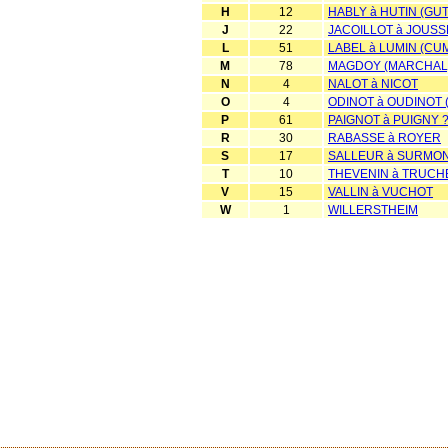
H
12
HABLY à HUTIN (GUT
J
22
JACOILLOT à JOUS
L
51
LABEL à LUMIN (CUM
M
78
MAGDOY (MARCHAL)
N
4
NALOT à NICOT
O
4
ODINOT à OUDINOT 
P
61
PAIGNOT à PUIGNY 
R
30
RABASSE à ROYER
S
17
SALLEUR à SURMO
T
10
THEVENIN à TRUCH
V
15
VALLIN à VUCHOT
W
1
WILLERSTHEIM